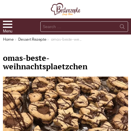
Search
for:
Menu
You are here:
Home
Dessert Rezepte
omas-beste-weihnachtsplaetzchen
omas-beste-
weihnachtsplaetzchen