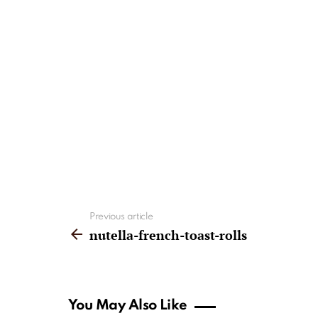
See
Previous article
more
nutella-french-toast-rolls
You May Also Like