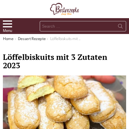
Search
for:
Menu
You are here:
Home
Dessert Rezepte
Löffelbiskuits mit 3 Zutaten 2023
Löffelbiskuits mit 3 Zutaten
2023