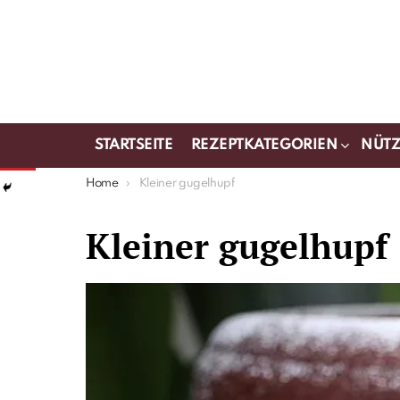
STARTSEITE
REZEPTKATEGORIEN
NÜTZ
You are here:
Home
Kleiner gugelhupf
Kleiner gugelhupf