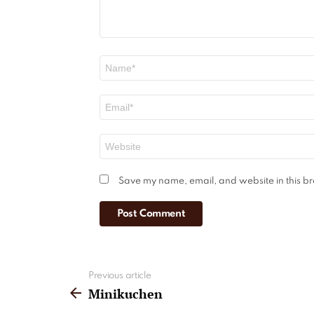
Name
*
Email
*
Website
Save my name, email, and website in this br
See
Previous article
more
Minikuchen