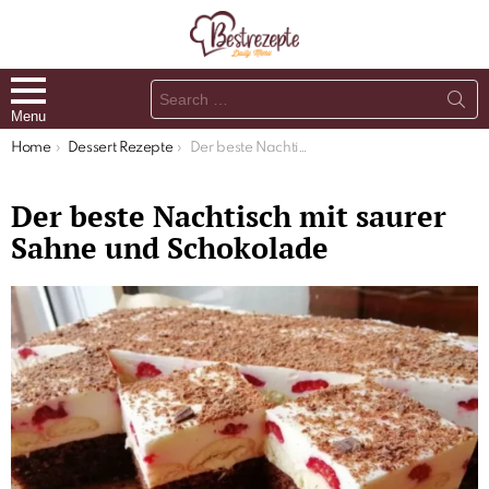
Search
for:
Menu
You are here:
Home
Dessert Rezepte
Der beste Nachtisch mit saurer Sahne und Schokolade
Der beste Nachtisch mit saurer
Sahne und Schokolade