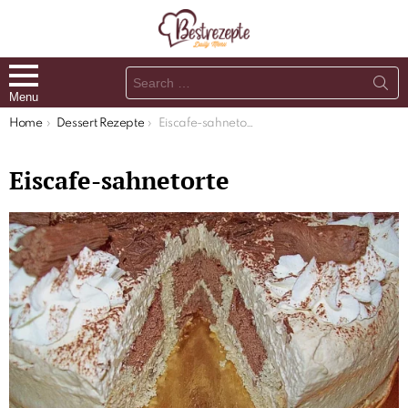
Search
for:
Menu
You are here:
Home
Dessert Rezepte
Eiscafe-sahnetorte
Eiscafe-sahnetorte