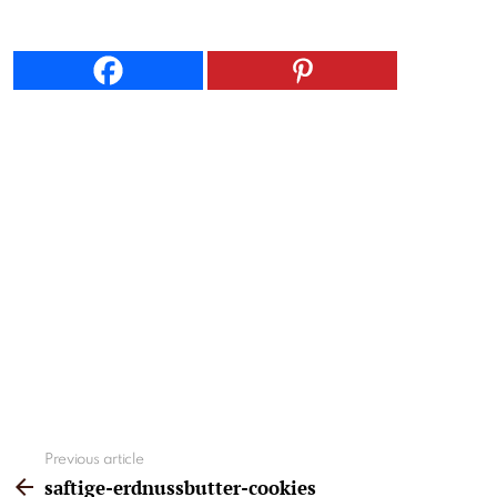
See
Previous article
more
saftige-erdnussbutter-cookies