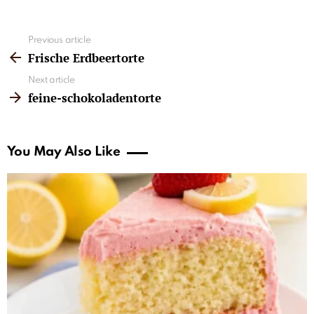
See
Previous article
more
Frische Erdbeertorte
Next article
feine-schokoladentorte
You May Also Like