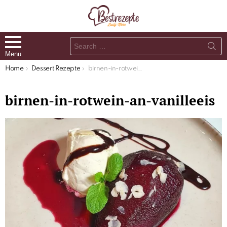
Search
for:
Menu
You are here:
Home
Dessert Rezepte
birnen-in-rotwein-an-vanilleeis
birnen-in-rotwein-an-vanilleeis