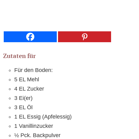
Zutaten für
Für den Boden:
5 EL Mehl
4 EL Zucker
3 Ei(er)
3 EL Öl
1 EL Essig (Apfelessig)
1 Vanillinzucker
½ Pck. Backpulver