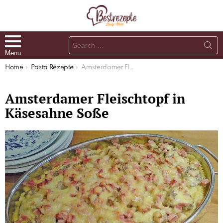
Search
for:
Menu
You are here:
Home
Pasta Rezepte
Amsterdamer Fleischtopf in Käsesahne Soße
Amsterdamer Fleischtopf in
Käsesahne Soße