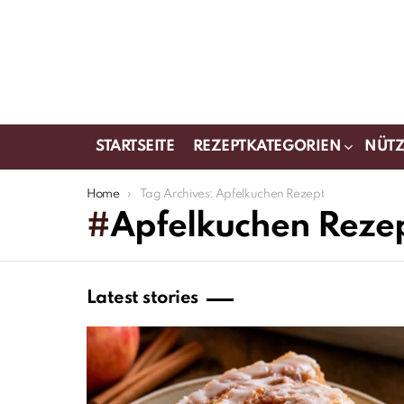
STARTSEITE
REZEPTKATEGORIEN
NÜTZ
You are here:
Home
Tag Archives: Apfelkuchen Rezept
Apfelkuchen Reze
Latest stories